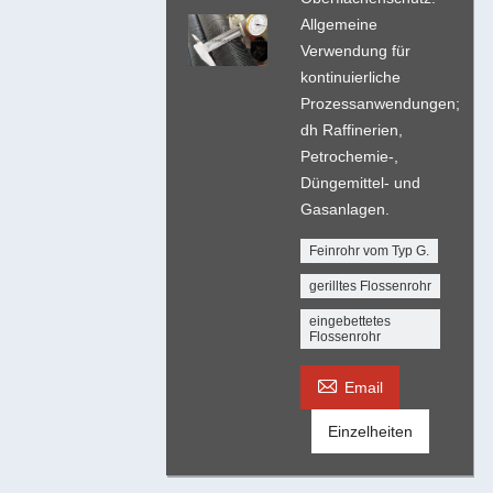
Allgemeine
Verwendung für
kontinuierliche
Prozessanwendungen;
dh Raffinerien,
Petrochemie-,
Düngemittel- und
Gasanlagen.
Feinrohr vom Typ G.
gerilltes Flossenrohr
eingebettetes
Flossenrohr

Email
Einzelheiten