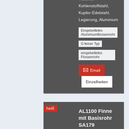
Kohlenstoffstahl,
Kupfer-Edelstahl,
Legierung, Aluminium
Eingebettetes
Aluminiumflossenrohr
G feiner Typ
eingebettetes
Flossenrohr

Email
Einzelheiten
heiß
AL1100 Finne
mit Basisrohr
SA179