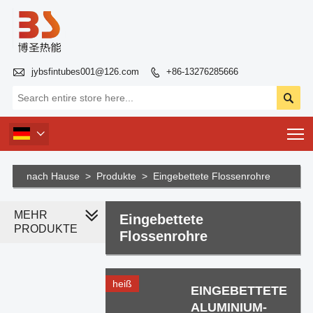

jybsfintubes001@126.com
+86-13276285666


T

nach Hause
>
Produkte
>
Eingebettete Flossenrohre
MEHR
Eingebettete
PRODUKTE
Flossenrohre
heiß
EINGEBETTETE
ALUMINIUM-