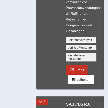
kontinuierliche
Prozessanwendungen;
dh Raffinerien,
Petrochemie-,
Düngemittel- und
Gasanlagen.
Feinrohr vom Typ G.
gerilltes Flossenrohr
eingebettetes
Flossenrohr

Email
Einzelheiten
heiß
SA334.GR.6