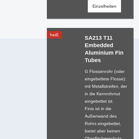
Einzelheiten
heiß
SA213 T11
Embedded
Aluminium Fin
Tubes
G Flossenrohr (oder
eingebettete Flosse):
mit Metallstreifen, der
in die Kernrohrnut
eingebettet ist.
Finis ist in die
Außenwand des
Rohrs eingebettet,
bietet aber keinen
Oberflächenschutz.