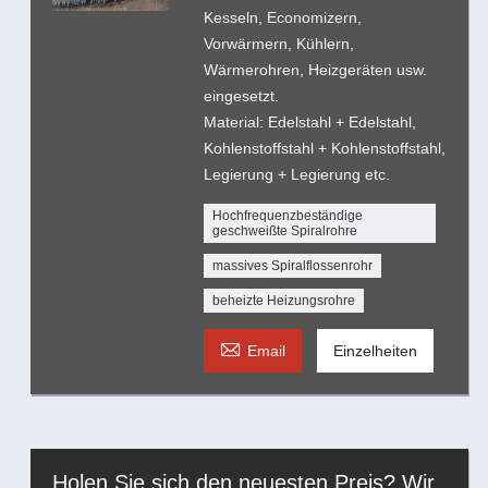
Kesseln, Economizern,
Vorwärmern, Kühlern,
Wärmerohren, Heizgeräten usw.
eingesetzt.
Material: Edelstahl + Edelstahl,
Kohlenstoffstahl + Kohlenstoffstahl,
Legierung + Legierung etc.
Hochfrequenzbeständige
geschweißte Spiralrohre
massives Spiralflossenrohr
beheizte Heizungsrohre

Email
Einzelheiten
Holen Sie sich den neuesten Preis? Wir