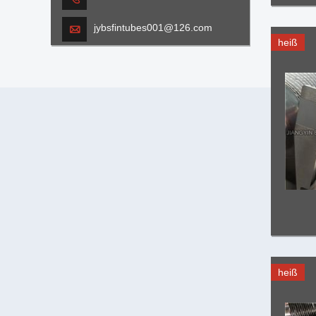
jybsfintubes001@126.com

heiß
heiß