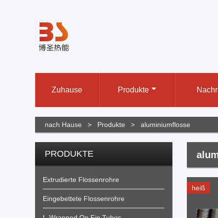
Zuhause
Produkte
Nachr
nach Hause
>
Produkte
>
aluminiumflosse
PRODUKTE
alum
Extrudierte Flossenrohre
heiß
Eingebettete Flossenrohre
L-Wrapped On Fin Tubes