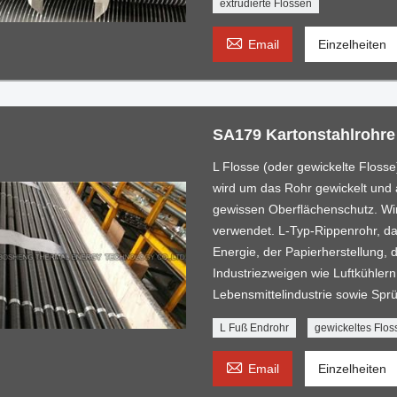
extrudierte Flossen

Email
Einzelheiten
SA179 Kartonstahlrohre
L Flosse (oder gewickelte Flosse
wird um das Rohr gewickelt und 
gewissen Oberflächenschutz. Wi
verwendet. L-Typ-Rippenrohr, da
Energie, der Papierherstellung
Industriezweigen wie Luftkühlern,
Lebensmittelindustrie sowie Spr
L Fuß Endrohr
gewickeltes Flos

Email
Einzelheiten