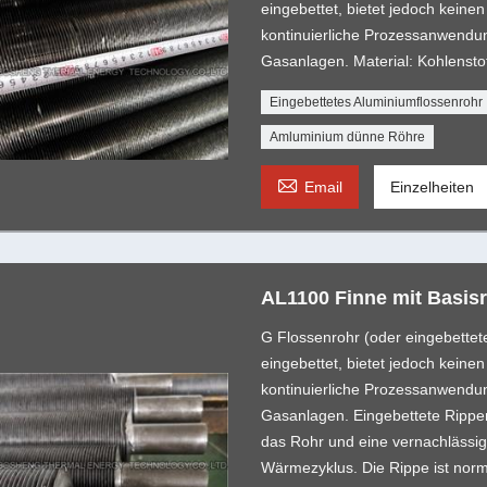
eingebettet, bietet jedoch kein
kontinuierliche Prozessanwendun
Gasanlagen. Material: Kohlenstof
Eingebettetes Aluminiumflossenrohr
Amluminium dünne Röhre

Email
Einzelheiten
AL1100 Finne mit Basis
G Flossenrohr (oder eingebettet
eingebettet, bietet jedoch kein
kontinuierliche Prozessanwendun
Gasanlagen. Eingebettete Rippe
das Rohr und eine vernachlässi
Wärmezyklus. Die Rippe ist nor