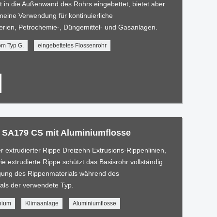
ist in die Außenwand des Rohrs eingebettet, bietet aber
meine Verwendung für kontinuierliche
rien, Petrochemie-, Düngemittel- und Gasanlagen.
om Typ G.
eingebettetes Flossenrohr
r SA179 CS mit Aluminiumflosse
er extrudierter Rippe Dreizehn Extrusions-Rippenlinien,
e extrudierte Rippe schützt das Basisrohr vollständig
tigung des Rippenmaterials während des
 als der verwendete Typ.
nium
Klimaanlage
Aluminiumflosse