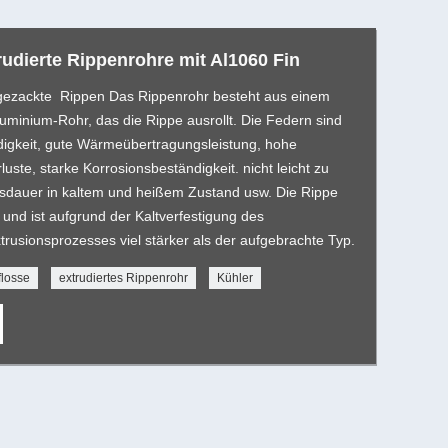
udierte Rippenrohre mit Al1060 Fin
e gezackte Rippen Das Rippenrohr besteht aus einem
uminium-Rohr, das die Rippe ausrollt. Die Federn sind
digkeit, gute Wärmeübertragungsleistung, hohe
uste, starke Korrosionsbeständigkeit. nicht leicht zu
sdauer in kaltem und heißem Zustand usw. Die Rippe
g und ist aufgrund der Kaltverfestigung des
rusionsprozesses viel stärker als der aufgebrachte Typ.
flosse
extrudiertes Rippenrohr
Kühler