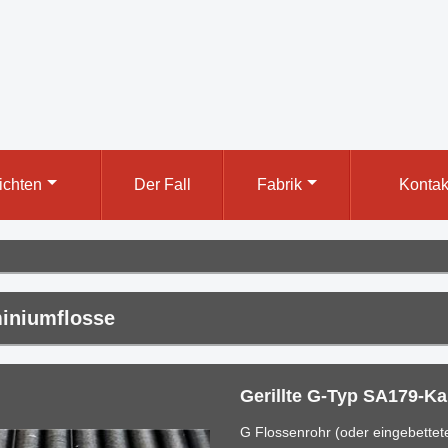
ichten
Der Fall
Fabrik
Kontak
iniumflosse
Gerillte G-Typ SA179-Ka
G Flossenrohr (oder eingebettete 