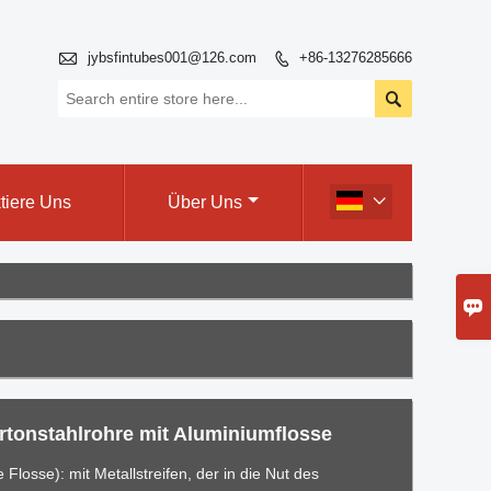

jybsfintubes001@126.com
+86-13276285666


tiere Uns
Über Uns


rtonstahlrohre mit Aluminiumflosse
Flosse): mit Metallstreifen, der in die Nut des