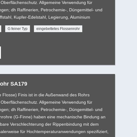
en Oberflächenschutz. Allgemeine Verwendung für
gen; dh Raffinerien, Petrochemie-, Düngemittel- und
fstahl, Kupfer-Edelstahl, Legierung, Aluminium
G feiner Typ
eingebettetes Flossenrohr
rohr SA179
e Flosse) Finis ist in die Außenwand des Rohrs
en Oberflächenschutz. Allgemeine Verwendung für
gen; dh Raffinerien, Petrochemie-, Düngemittel- und
nrohre (G-Finne) haben eine mechanische Bindung an
gbare Verschlechterung der Rippenbindung mit dem
malerweise für Hochtemperaturanwendungen spezifiziert,