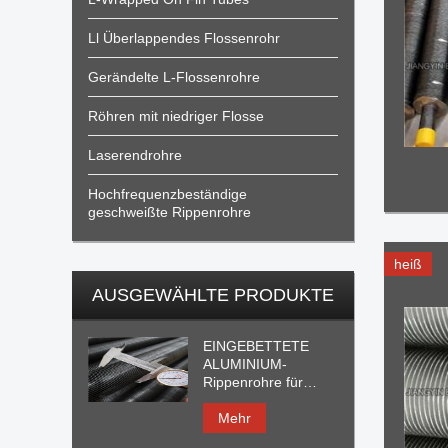
Ll Überlappendes Flossenrohr
Gerändelte L-Flossenrohre
Röhren mit niedriger Flosse
Laserendrohre
Hochfrequenzbeständige
geschweißte Rippenrohre
heiß
AUSGEWÄHLTE PRODUKTE
EINGEBETTETE
ALUMINIUM-
Rippenrohre für
Wärmewechsel
Mehr