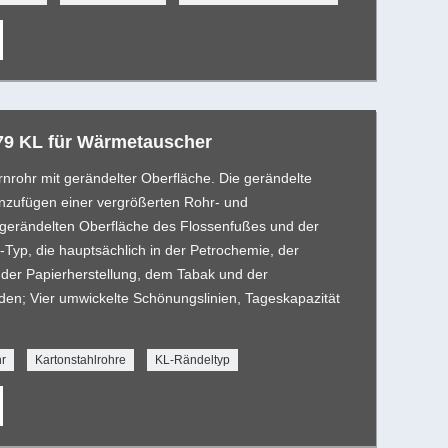
79 KL für Wärmetauscher
rnrohr mit gerändelter Oberfläche. Die gerändelte
inzufügen einer vergrößerten Rohr- und
 gerändelten Oberfläche des Flossenfußes und der
Typ, die hauptsächlich in der Petrochemie, der
 der Papierherstellung, dem Tabak und der
n; Vier umwickelte Schönungslinien, Tageskapazität
hr
Kartonstahlrohre
KL-Rändeltyp