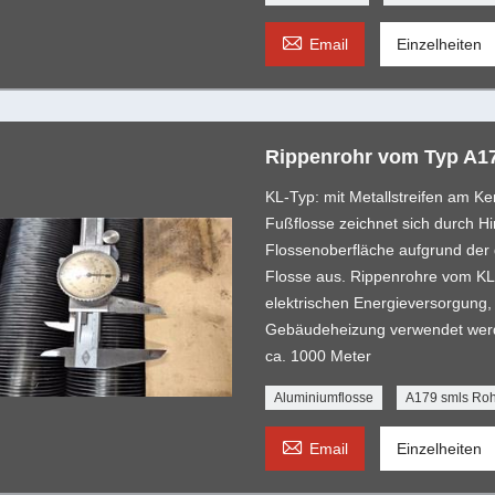

Email
Einzelheiten
Rippenrohr vom Typ A1
KL-Typ: mit Metallstreifen am Ke
Fußflosse zeichnet sich durch H
Flossenoberfläche aufgrund der
Flosse aus. Rippenrohre vom KL-
elektrischen Energieversorgung,
Gebäudeheizung verwendet werde
ca. 1000 Meter
Aluminiumflosse
A179 smls Ro

Email
Einzelheiten