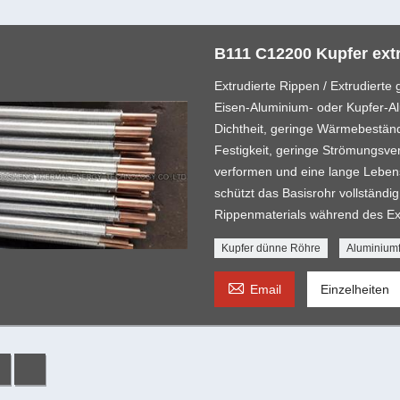
B111 C12200 Kupfer extr
Extrudierte Rippen / Extrudiert
Eisen-Aluminium- oder Kupfer-Al
Dichtheit, geringe Wärmebestän
Festigkeit, geringe Strömungsverl
verformen und eine lange Leben
schützt das Basisrohr vollständi
Rippenmaterials während des Ext
Kupfer dünne Röhre
Aluminium

Email
Einzelheiten