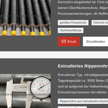
Kernrohrs eingebettet ist. Finis 
keinen Oberflächenschutz. Allge
Prozessanwendungen; dh Raffine
gerilltes Flossenrohr
Feinrohr v
Aluminiumflosse

Email
Einzelheiten
Extrudiertes Rippenroh
Extrudierter Typ: mit kaltgewalzt
Tageskapazität ca. 9000 Meter Di
und ist aufgrund der Kaltverfes
Extrusionsprozesses viel stärker
Rippenrohre aus extrudiertem Alumi