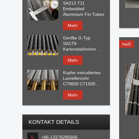
SA213 T11
Embedded
Aluminium Fin Tubes
Mehr
Gerillte G-Typ
SA179-
heiß
Kartonstahlrohre mit
Aluminiumflosse
Mehr
Kupfer extrudiertes
Lamellenrohr
C70600 C71500
C44300 C68700 Mit
AL1060 Finne
Mehr
KONTAKT DETAILS
+86-13276285666
