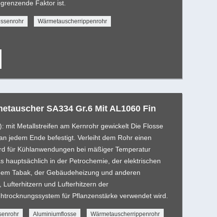
grenzende Faktor ist.
lossenrohr
Wärmetauscherrippenrohr
metauscher SA334 Gr.6 Mit AL1060 Fin
): mit Metallstreifen am Kernrohr gewickelt Die Flosse
an jedem Ende befestigt. Verleiht dem Rohr einen
rd für Kühlanwendungen bei mäßiger Temperatur
s hauptsächlich in der Petrochemie, der elektrischen
, dem Tabak, der Gebäudeheizung und anderen
 Lufterhitzern und Lufterhitzern der
ühtrocknungssystem für Pflanzenstärke verwendet wird.
senrohr
Aluminiumflosse
Wärmetauscherrippenrohr