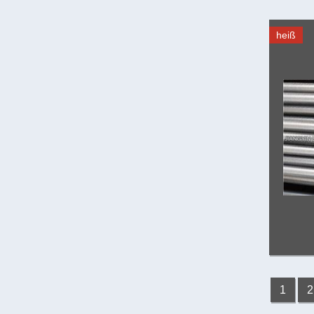
heiß
1
2