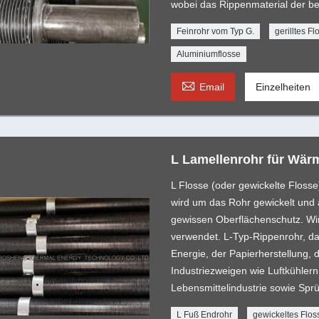
wobei das Rippenmaterial der be
Feinrohr vom Typ G.
gerilltes F
Aluminiumflosse

Email
Einzelheiten
L Lamellenrohr für Wär
L Flosse (oder gewickelte Flosse
wird um das Rohr gewickelt und 
gewissen Oberflächenschutz. Wi
verwendet. L-Typ-Rippenrohr, da
Energie, der Papierherstellung
Industriezweigen wie Luftkühlern,
Lebensmittelindustrie sowie Spr
L Fuß Endrohr
gewickeltes Flos