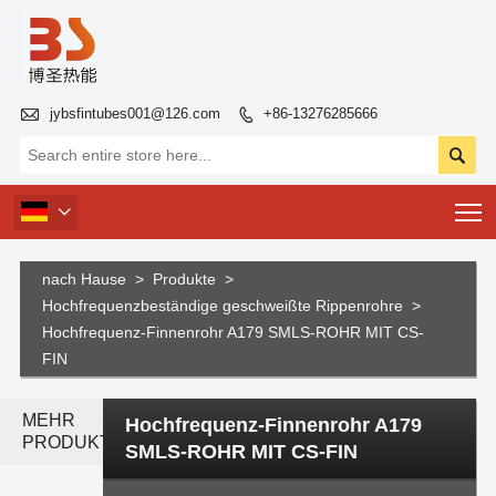

jybsfintubes001@126.com
+86-13276285666


T

nach Hause
>
Produkte
>
Hochfrequenzbeständige geschweißte Rippenrohre
>
Hochfrequenz-Finnenrohr A179 SMLS-ROHR MIT CS-
FIN
MEHR
Hochfrequenz-Finnenrohr A179
PRODUKTE
SMLS-ROHR MIT CS-FIN