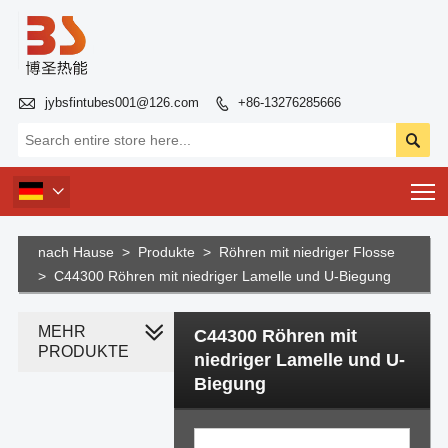

jybsfintubes001@126.com
+86-13276285666


T

nach Hause
>
Produkte
>
Röhren mit niedriger Flosse
>
C44300 Röhren mit niedriger Lamelle und U-Biegung
MEHR
C44300 Röhren mit
PRODUKTE
niedriger Lamelle und U-
Biegung