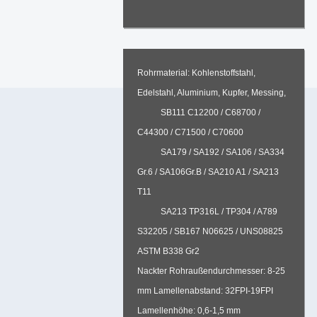
Rohrmaterial: Kohlenstoffstahl,
Edelstahl, Aluminium, Kupfer, Messing,
SB111 C12200 / C68700 /
C44300 / C71500 / C70600
SA179 / SA192 / SA106 / SA334
Gr.6 / SA106Gr.B / SA210 A1 / SA213
T11
SA213 TP316L / TP304 / A789
S32205 / SB167 N06625 / UNS08825
ASTM B338 Gr2
Nackter Rohraußendurchmesser: 8-25
mm Lamellenabstand: 32FPI-19FPI
Lamellenhöhe: 0,6-1,5 mm