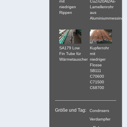
CuZn20Al2As-
mit
Lamellenrohr
niedrigen
aus
Rippen
Aluminiummessing
SA179 Low
Kupferrohr
Fin Tube für
mit
Wärmetauscher
niedriger
Flosse
SB111
C70600
C71500
C68700
Größe und Tag:
Condnsers
Verdampfer