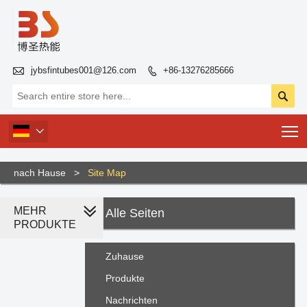

jybsfintubes001@126.com
+86-13276285666


T

nach Hause
>
Site Map
MEHR
Alle Seiten
PRODUKTE
Zuhause
Produkte
Nachrichten