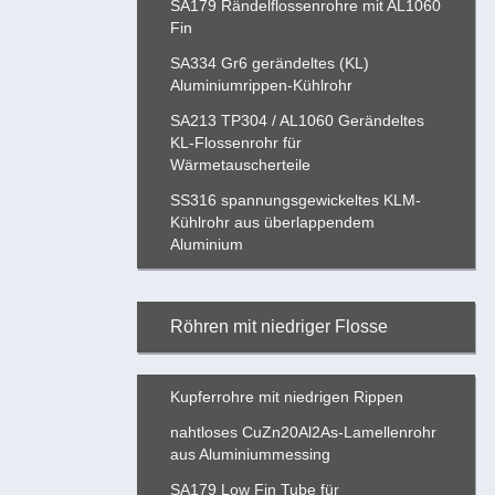
SA179 Rändelflossenrohre mit AL1060
Fin
SA334 Gr6 gerändeltes (KL)
Aluminiumrippen-Kühlrohr
SA213 TP304 / AL1060 Gerändeltes
KL-Flossenrohr für
Wärmetauscherteile
SS316 spannungsgewickeltes KLM-
Kühlrohr aus überlappendem
Aluminium
Röhren mit niedriger Flosse
Kupferrohre mit niedrigen Rippen
nahtloses CuZn20Al2As-Lamellenrohr
aus Aluminiummessing
SA179 Low Fin Tube für