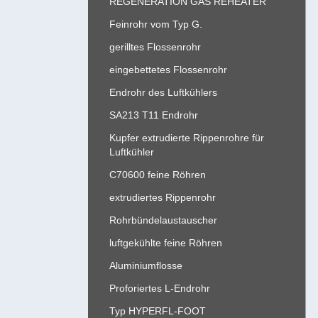
REGENERATION GAS REHEATER
Feinrohr vom Typ G.
gerilltes Flossenrohr
eingebettetes Flossenrohr
Endrohr des Luftkühlers
SA213 T11 Endrohr
Kupfer extrudierte Rippenrohre für
Luftkühler
C70600 feine Röhren
extrudiertes Rippenrohr
Rohrbündelaustauscher
luftgekühlte feine Röhren
Aluminiumflosse
Proforiertes L-Endrohr
Typ HYPERFL-FOOT