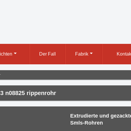
ichten
Der Fall
Fabrik
Kontak
r
3 n08825 rippenrohr
Extrudierte und gezack
Smls-Rohren