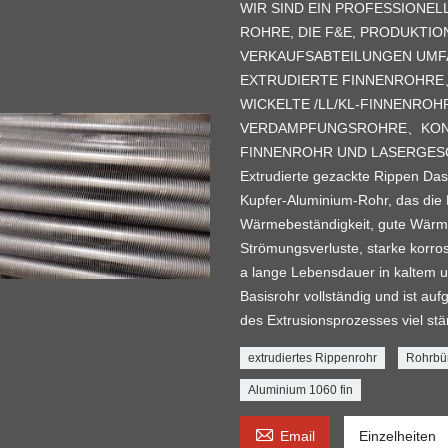
WIR SIND EIN PROFESSIONEL
ROHRE, DIE F&E, PRODUKTIO
VERKAUFSABTEILUNGEN UMF
EXTRUDIERTE FINNENROHRE、
WICKELTE /LL/KL-FINNENRO
VERDAMPFUNGSROHRE、KON
FINNENROHR UND LASERGESCHW
Extrudierte gezackte Rippen Da
Kupfer-Aluminium-Rohr, das die R
Wärmebeständigkeit, gute Wärme
Strömungsverluste, starke korros
a lange Lebensdauer in kaltem 
Basisrohr vollständig und ist au
des Extrusionsprozesses viel stä
extrudiertes Rippenrohr
Rohrbü
Aluminium 1060 fin

Email
Einzelheiten