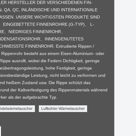
LER HERSTELLER DER VERSCHIEDENEN FIN-
N, QA, QC, INLÄNDISCHE UND INTERNATIONALE
ASSEN. UNSERE WICHTIGSTEN PRODUKTE SIND
EINGEBETTETE FINNENROHRE (G-TYP)、 L-
HRE、NIEDRIGES FINNENROHR、
DENSATIONSROHR、INNENGENUTETES
EISSTE FINNENROHR. Extrudierte Rippen /
s Rippenrohr besteht aus einem Eisen-Aluminium- oder
ippe ausrollt, wobei die Federn Dichtigkeit, geringe
übertragungsleistung, hohe Festigkeit, geringe
ionsbeständige Leistung, nicht leicht zu verformen und
und heißem Zustand usw. Die Rippe schützt das
fgrund der Kaltverfestigung des Rippenmaterials während
rker als der aufgebrachte Typ.
ndelwärmetauscher
Luftkühler Wärmetauscher