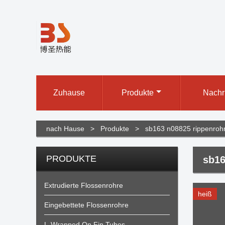
Zuhause
Produkte
Nachr
nach Hause
>
Produkte
>
sb163 n08825 rippenroh
PRODUKTE
sb16
Extrudierte Flossenrohre
heiß
Eingebettete Flossenrohre
L-Wrapped On Fin Tubes