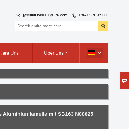

jybsfintubes001@126.com
+86-13276285666


tiere Uns
Über Uns


te Aluminiumlamelle mit SB163 N08825