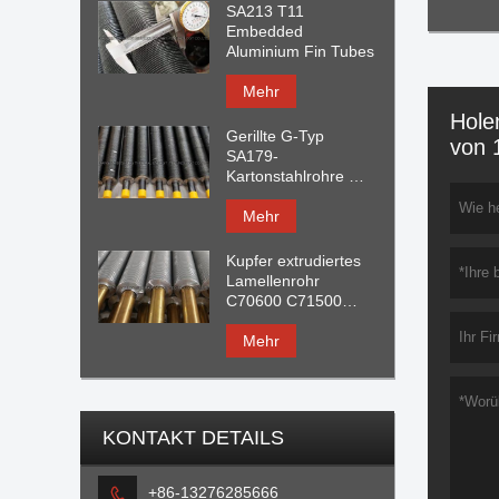
SA213 T11
Embedded
Aluminium Fin Tubes
Mehr
Hole
Gerillte G-Typ
von 
SA179-
Kartonstahlrohre mit
Aluminiumflosse
Mehr
Kupfer extrudiertes
Lamellenrohr
C70600 C71500
C44300 C68700 Mit
AL1060 Finne
Mehr
KONTAKT DETAILS
+86-13276285666
