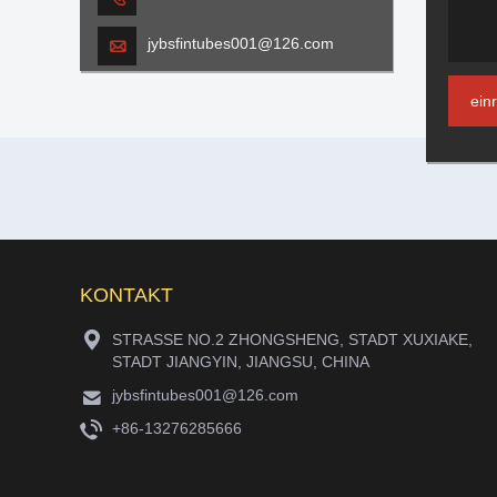
jybsfintubes001@126.com

ein
KONTAKT

STRASSE NO.2 ZHONGSHENG, STADT XUXIAKE,
STADT JIANGYIN, JIANGSU, CHINA

jybsfintubes001@126.com

+86-13276285666