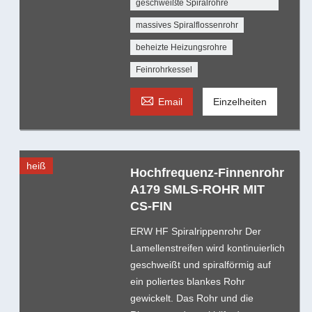
geschweißte Spiralrohre
massives Spiralflossenrohr
beheizte Heizungsrohre
Feinrohrkessel

Email
Einzelheiten
heiß
Hochfrequenz-Finnenrohr
A179 SMLS-ROHR MIT
CS-FIN
ERW HF Spiralrippenrohr Der
Lamellenstreifen wird kontinuierlich
geschweißt und spiralförmig auf
ein poliertes blankes Rohr
gewickelt. Das Rohr und die