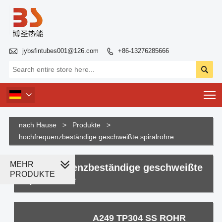

jybsfintubes001@126.com
+86-13276285666


T

nach Hause
>
Produkte
>
hochfrequenzbeständige geschweißte spiralrohre
MEHR
hochfrequenzbeständige geschweißte
PRODUKTE
spiralrohre
A249 TP304 SS ROHR